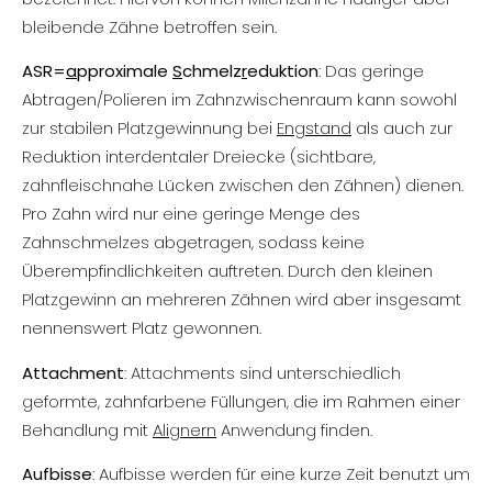
bleibende Zähne betroffen sein.
ASR=
a
pproximale
S
chmelz
r
eduktion
: Das geringe
Abtragen/Polieren im Zahnzwischenraum kann sowohl
zur stabilen Platzgewinnung bei
Engstand
als auch zur
Reduktion interdentaler Dreiecke (sichtbare,
zahnfleischnahe Lücken zwischen den Zähnen) dienen.
Pro Zahn wird nur eine geringe Menge des
Zahnschmelzes abgetragen, sodass keine
Überempfindlichkeiten auftreten. Durch den kleinen
Platzgewinn an mehreren Zähnen wird aber insgesamt
nennenswert Platz gewonnen.
Attachment
: Attachments sind unterschiedlich
geformte, zahnfarbene Füllungen, die im Rahmen einer
Behandlung mit
Alignern
Anwendung finden.
Aufbisse
: Aufbisse werden für eine kurze Zeit benutzt um