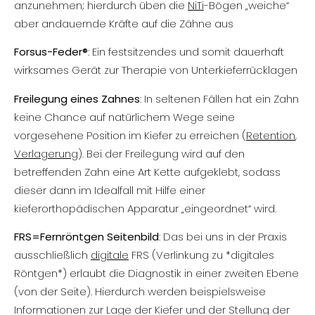
anzunehmen; hierdurch üben die
NiTi
-Bögen „weiche“
aber andauernde Kräfte auf die Zähne aus
Forsus-Feder®
: Ein festsitzendes und somit dauerhaft
wirksames Gerät zur Therapie von Unterkieferrücklagen
Freilegung eines Zahnes
: In seltenen Fällen hat ein Zahn
keine Chance auf natürlichem Wege seine
vorgesehene Position im Kiefer zu erreichen (
Retention
,
Verlagerung
). Bei der Freilegung wird auf den
betreffenden Zahn eine Art Kette aufgeklebt, sodass
dieser dann im Idealfall mit Hilfe einer
kieferorthopädischen Apparatur „eingeordnet“ wird.
FRS=Fernröntgen Seitenbild
: Das bei uns in der Praxis
ausschließlich
digitale
FRS (Verlinkung zu *digitales
Röntgen*) erlaubt die Diagnostik in einer zweiten Ebene
(von der Seite). Hierdurch werden beispielsweise
Informationen zur Lage der Kiefer und der Stellung der