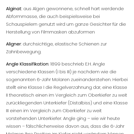
Alginat
: aus Algen gewonnene, schnell hart werdende
Abformmasse, die auch beispielsweise bei
Schauspielern genutzt wird um ganze Gesichter für die
Herstellung von Filmmasken abzuformen
Aligner
: durchsichtige, elastische Schienen zur
Zahnbewegung.
Angle Klassifikation
: 1899 beschrieb E.H. Angle
verschiedene Klassen (I bis III) je nachdem wie die
sogenannten 6-Jahr Molaren zueinanderstehen. Hierbei
stellt eine Klasse I die Regelverzahnung dar, eine Klasse
II theoretisch einen im Vergleich zum Oberkiefer zu weit
zurückliegenden Unterkiefer (Distalbiss) und eine Klasse
III einen im Vergleich zum Oberkiefer zu weit
vorstehenden Unterkiefer. Angle ging – wie wir heute
wissen – fälschlicherweise davon aus, dass die 6-Jahr
Molaren ihre Position im Kiefer nicht verändern können.