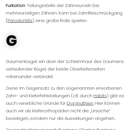
Furkation
: Teilungsstelle der Zahnwurzeln bei
mehrwurzeligen Zähnen. Kann bei Zahnfleischrückgang
(
Parodontitis
) eine große Rolle spielen.
G
Gaumenbügel: ein über der Schleimhaut des Gaumens
verlaufender Bügel, der beide Oberkieferseiten
miteinander verbindet
Gene: Im Gegensatz zu den sogenannten erworbenen
Zahn- und Kieferfehlstellungen (z.B. durch
Habits
) gibt es
auch vererbliche Gründe für
Dysgnathien
. Hier können
auch wir als Kieferorthopäden nicht die „Ursache“
beseitigen, sondern nur die Auswirkungen angehen.
Geometrieklassen nach Burstone:
Charles Burstone